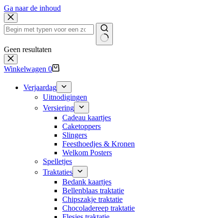
Ga naar de inhoud
Geen resultaten
Winkelwagen
0
Verjaardag
Uitnodigingen
Versiering
Cadeau kaartjes
Caketoppers
Slingers
Feesthoedjes & Kronen
Welkom Posters
Spelletjes
Traktaties
Bedank kaartjes
Bellenblaas traktatie
Chipszakje traktatie
Chocoladereep traktatie
Flesjes traktatie