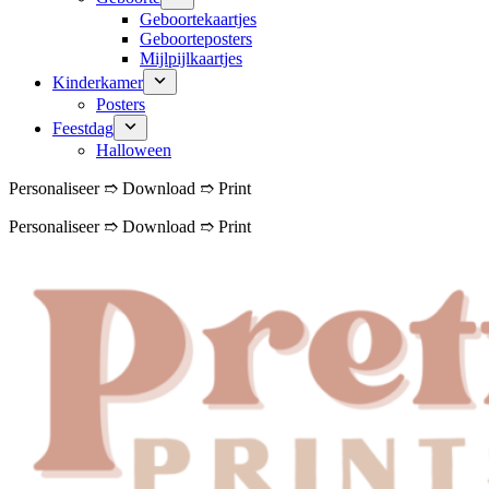
Geboortekaartjes
Geboorteposters
Mijlpijlkaartjes
Kinderkamer
Posters
Feestdag
Halloween
Personaliseer ➱ Download ➱ Print
Personaliseer ➱ Download ➱ Print