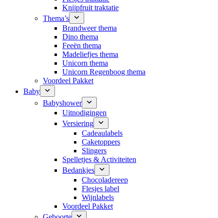
Knijpfruit traktatie
Thema’s
Brandweer thema
Dino thema
Feeën thema
Madeliefjes thema
Unicorn thema
Unicorn Regenboog thema
Voordeel Pakket
Baby
Babyshower
Uitnodigingen
Versiering
Cadeaulabels
Caketoppers
Slingers
Spelletjes & Activiteiten
Bedankjes
Chocoladereep
Flesjes label
Wijnlabels
Voordeel Pakket
Geboorte