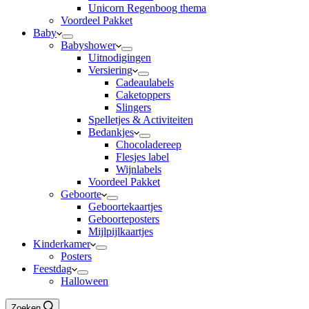
Unicorn Regenboog thema
Voordeel Pakket
Baby
Babyshower
Uitnodigingen
Versiering
Cadeaulabels
Caketoppers
Slingers
Spelletjes & Activiteiten
Bedankjes
Chocoladereep
Flesjes label
Wijnlabels
Voordeel Pakket
Geboorte
Geboortekaartjes
Geboorteposters
Mijlpijlkaartjes
Kinderkamer
Posters
Feestdag
Halloween
Zoeken