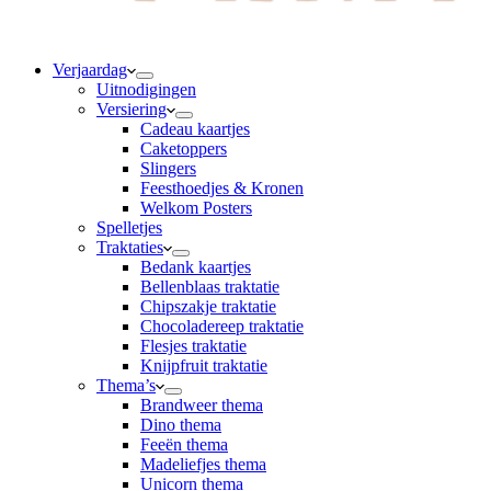
Verjaardag
Uitnodigingen
Versiering
Cadeau kaartjes
Caketoppers
Slingers
Feesthoedjes & Kronen
Welkom Posters
Spelletjes
Traktaties
Bedank kaartjes
Bellenblaas traktatie
Chipszakje traktatie
Chocoladereep traktatie
Flesjes traktatie
Knijpfruit traktatie
Thema’s
Brandweer thema
Dino thema
Feeën thema
Madeliefjes thema
Unicorn thema