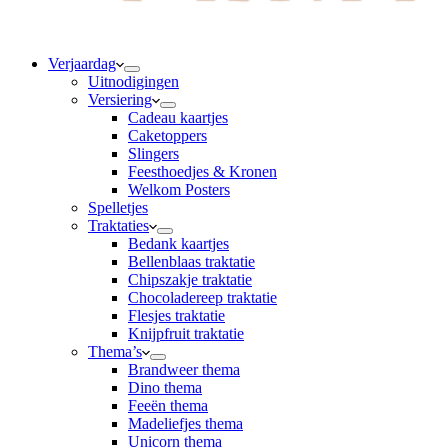
Verjaardag
Uitnodigingen
Versiering
Cadeau kaartjes
Caketoppers
Slingers
Feesthoedjes & Kronen
Welkom Posters
Spelletjes
Traktaties
Bedank kaartjes
Bellenblaas traktatie
Chipszakje traktatie
Chocoladereep traktatie
Flesjes traktatie
Knijpfruit traktatie
Thema’s
Brandweer thema
Dino thema
Feeën thema
Madeliefjes thema
Unicorn thema