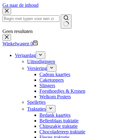
Ga naar de inhoud
Geen resultaten
Winkelwagen
0
Verjaardag
Uitnodigingen
Versiering
Cadeau kaartjes
Caketoppers
Slingers
Feesthoedjes & Kronen
Welkom Posters
Spelletjes
Traktaties
Bedank kaartjes
Bellenblaas traktatie
Chipszakje traktatie
Chocoladereep traktatie
Flesjes traktatie