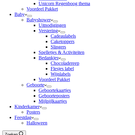
Unicorn Regenboog thema
Voordeel Pakket
Baby
Babyshower
Uitnodigingen
Versiering
Cadeaulabels
Caketoppers
Slingers
Spelletjes & Activiteiten
Bedankjes
Chocoladereep
Flesjes label
Wijnlabels
Voordeel Pakket
Geboorte
Geboortekaartjes
Geboorteposters
Mijlpijlkaartjes
Kinderkamer
Posters
Feestdag
Halloween
Zoeken