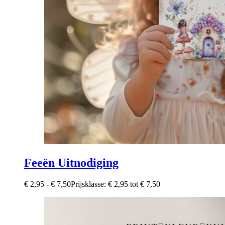
Feeën Uitnodiging
€
2,95
-
€
7,50
Prijsklasse: € 2,95 tot € 7,50