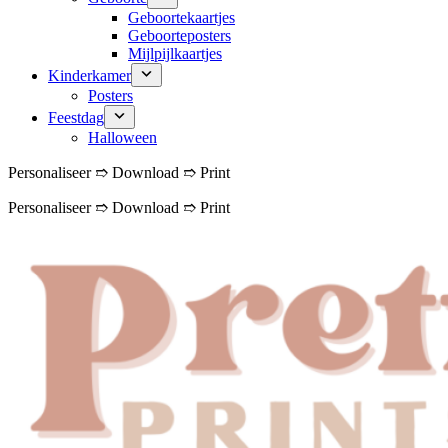
Geboortekaartjes
Geboorteposters
Mijlpijlkaartjes
Kinderkamer
Posters
Feestdag
Halloween
Personaliseer ➱ Download ➱ Print
Personaliseer ➱ Download ➱ Print