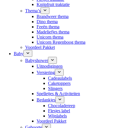
Knijpfruit traktatie
Thema’s
Brandweer thema
Dino thema
Feeën thema
Madeliefjes thema
Unicorn thema
Unicorn Regenboog thema
Voordeel Pakket
Baby
Babyshower
Uitnodigingen
Versiering
Cadeaulabels
Caketoppers
Slingers
Spelletjes & Activiteiten
Bedankjes
Chocoladereep
Flesjes label
Wijnlabels
Voordeel Pakket
Geboorte