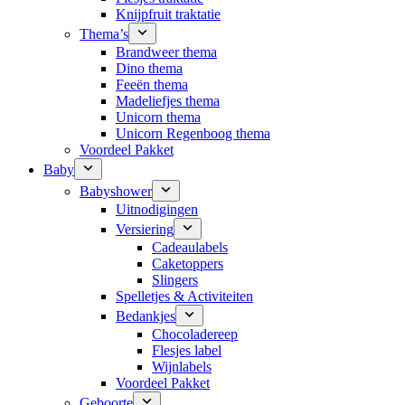
Knijpfruit traktatie
Thema’s
Brandweer thema
Dino thema
Feeën thema
Madeliefjes thema
Unicorn thema
Unicorn Regenboog thema
Voordeel Pakket
Baby
Babyshower
Uitnodigingen
Versiering
Cadeaulabels
Caketoppers
Slingers
Spelletjes & Activiteiten
Bedankjes
Chocoladereep
Flesjes label
Wijnlabels
Voordeel Pakket
Geboorte