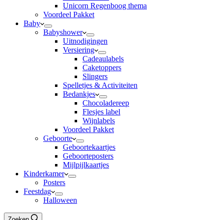
Unicorn Regenboog thema
Voordeel Pakket
Baby
Babyshower
Uitnodigingen
Versiering
Cadeaulabels
Caketoppers
Slingers
Spelletjes & Activiteiten
Bedankjes
Chocoladereep
Flesjes label
Wijnlabels
Voordeel Pakket
Geboorte
Geboortekaartjes
Geboorteposters
Mijlpijlkaartjes
Kinderkamer
Posters
Feestdag
Halloween
Zoeken