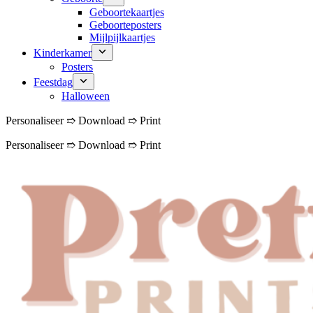
Geboortekaartjes
Geboorteposters
Mijlpijlkaartjes
Kinderkamer
Posters
Feestdag
Halloween
Personaliseer ➱ Download ➱ Print
Personaliseer ➱ Download ➱ Print