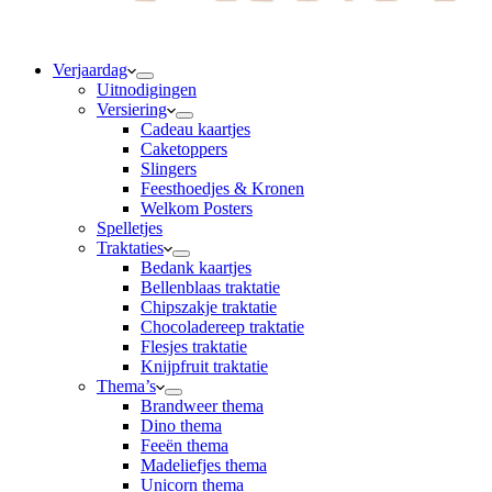
Verjaardag
Uitnodigingen
Versiering
Cadeau kaartjes
Caketoppers
Slingers
Feesthoedjes & Kronen
Welkom Posters
Spelletjes
Traktaties
Bedank kaartjes
Bellenblaas traktatie
Chipszakje traktatie
Chocoladereep traktatie
Flesjes traktatie
Knijpfruit traktatie
Thema’s
Brandweer thema
Dino thema
Feeën thema
Madeliefjes thema
Unicorn thema