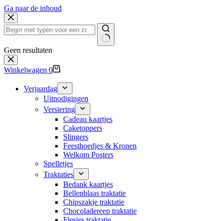
Ga naar de inhoud
Geen resultaten
Winkelwagen
0
Verjaardag
Uitnodigingen
Versiering
Cadeau kaartjes
Caketoppers
Slingers
Feesthoedjes & Kronen
Welkom Posters
Spelletjes
Traktaties
Bedank kaartjes
Bellenblaas traktatie
Chipszakje traktatie
Chocoladereep traktatie
Flesjes traktatie