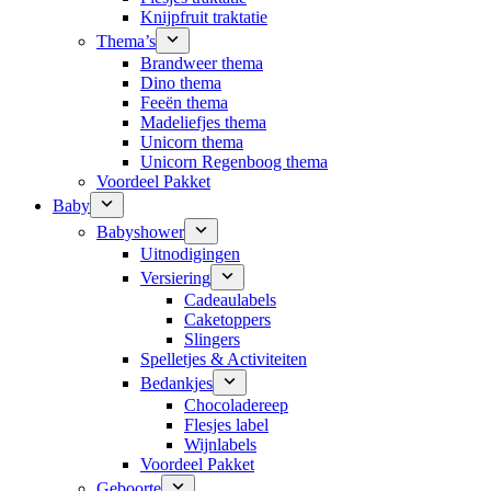
Knijpfruit traktatie
Thema’s
Brandweer thema
Dino thema
Feeën thema
Madeliefjes thema
Unicorn thema
Unicorn Regenboog thema
Voordeel Pakket
Baby
Babyshower
Uitnodigingen
Versiering
Cadeaulabels
Caketoppers
Slingers
Spelletjes & Activiteiten
Bedankjes
Chocoladereep
Flesjes label
Wijnlabels
Voordeel Pakket
Geboorte