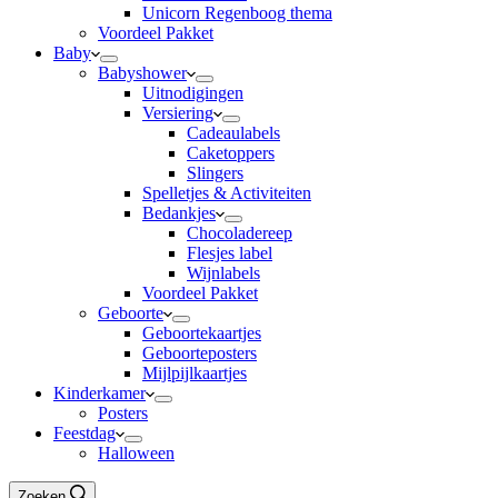
Unicorn Regenboog thema
Voordeel Pakket
Baby
Babyshower
Uitnodigingen
Versiering
Cadeaulabels
Caketoppers
Slingers
Spelletjes & Activiteiten
Bedankjes
Chocoladereep
Flesjes label
Wijnlabels
Voordeel Pakket
Geboorte
Geboortekaartjes
Geboorteposters
Mijlpijlkaartjes
Kinderkamer
Posters
Feestdag
Halloween
Zoeken