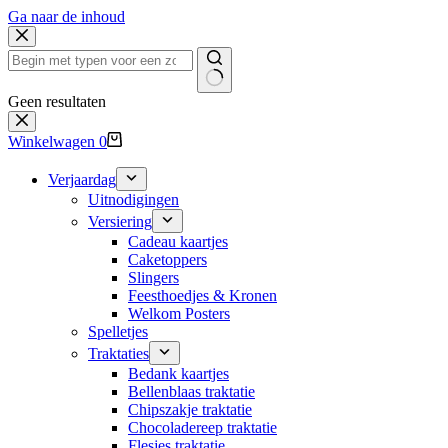
Ga naar de inhoud
Geen resultaten
Winkelwagen
0
Verjaardag
Uitnodigingen
Versiering
Cadeau kaartjes
Caketoppers
Slingers
Feesthoedjes & Kronen
Welkom Posters
Spelletjes
Traktaties
Bedank kaartjes
Bellenblaas traktatie
Chipszakje traktatie
Chocoladereep traktatie
Flesjes traktatie