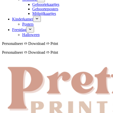
Geboortekaartjes
Geboorteposters
Mijlpijlkaartjes
Kinderkamer
Posters
Feestdag
Halloween
Personaliseer ➱ Download ➱ Print
Personaliseer ➱ Download ➱ Print