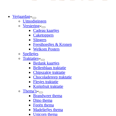
Verjaardag
Uitnodigingen
Versiering
Cadeau kaartjes
Caketoppers
Slingers
Feesthoedjes & Kronen
Welkom Posters
Spelletjes
Traktaties
Bedank kaartjes
Bellenblaas traktatie
Chipszakje traktatie
Chocoladereep traktatie
Flesjes traktatie
Knijpfruit traktatie
Thema’s
Brandweer thema
Dino thema
Feeën thema
Madeliefjes thema
Unicorn thema