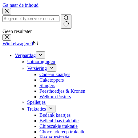
Ga naar de inhoud
Geen resultaten
Winkelwagen
0
Verjaardag
Uitnodigingen
Versiering
Cadeau kaartjes
Caketoppers
Slingers
Feesthoedjes & Kronen
Welkom Posters
Spelletjes
Traktaties
Bedank kaartjes
Bellenblaas traktatie
Chipszakje traktatie
Chocoladereep traktatie
Flesjes traktatie