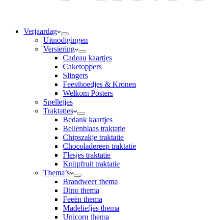
Verjaardag
Uitnodigingen
Versiering
Cadeau kaartjes
Caketoppers
Slingers
Feesthoedjes & Kronen
Welkom Posters
Spelletjes
Traktaties
Bedank kaartjes
Bellenblaas traktatie
Chipszakje traktatie
Chocoladereep traktatie
Flesjes traktatie
Knijpfruit traktatie
Thema’s
Brandweer thema
Dino thema
Feeën thema
Madeliefjes thema
Unicorn thema