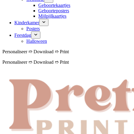
Geboortekaartjes
Geboorteposters
Mijlpijlkaartjes
Kinderkamer
Posters
Feestdag
Halloween
Personaliseer ➱ Download ➱ Print
Personaliseer ➱ Download ➱ Print