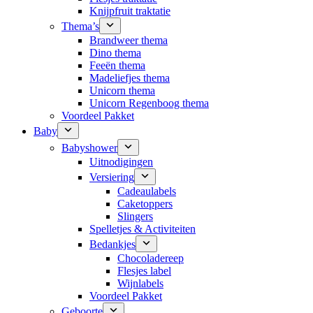
Knijpfruit traktatie
Thema’s
Brandweer thema
Dino thema
Feeën thema
Madeliefjes thema
Unicorn thema
Unicorn Regenboog thema
Voordeel Pakket
Baby
Babyshower
Uitnodigingen
Versiering
Cadeaulabels
Caketoppers
Slingers
Spelletjes & Activiteiten
Bedankjes
Chocoladereep
Flesjes label
Wijnlabels
Voordeel Pakket
Geboorte