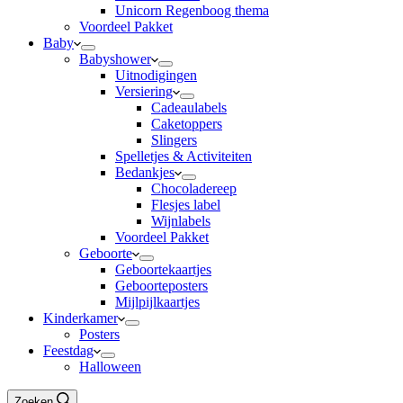
Unicorn Regenboog thema
Voordeel Pakket
Baby
Babyshower
Uitnodigingen
Versiering
Cadeaulabels
Caketoppers
Slingers
Spelletjes & Activiteiten
Bedankjes
Chocoladereep
Flesjes label
Wijnlabels
Voordeel Pakket
Geboorte
Geboortekaartjes
Geboorteposters
Mijlpijlkaartjes
Kinderkamer
Posters
Feestdag
Halloween
Zoeken