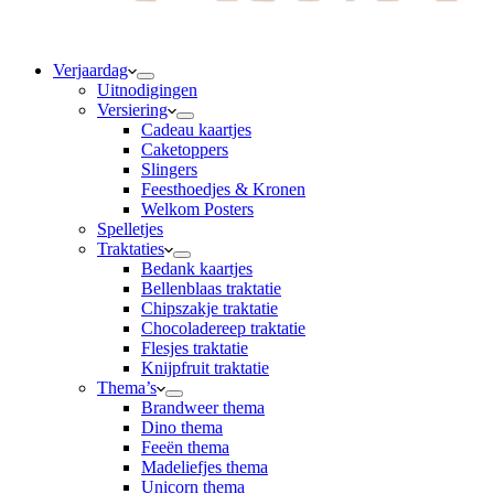
Verjaardag
Uitnodigingen
Versiering
Cadeau kaartjes
Caketoppers
Slingers
Feesthoedjes & Kronen
Welkom Posters
Spelletjes
Traktaties
Bedank kaartjes
Bellenblaas traktatie
Chipszakje traktatie
Chocoladereep traktatie
Flesjes traktatie
Knijpfruit traktatie
Thema’s
Brandweer thema
Dino thema
Feeën thema
Madeliefjes thema
Unicorn thema