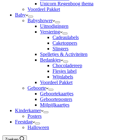
Unicorn Regenboog thema
Voordeel Pakket
Baby
Babyshower
Uitnodigingen
Versiering
Cadeaulabels
Caketoppers
Slingers
Spelletjes & Activiteiten
Bedankjes
Chocoladereep
Flesjes label
Wijnlabels
Voordeel Pakket
Geboorte
Geboortekaartjes
Geboorteposters
Mijlpijlkaartjes
Kinderkamer
Posters
Feestdag
Halloween
Zoeken