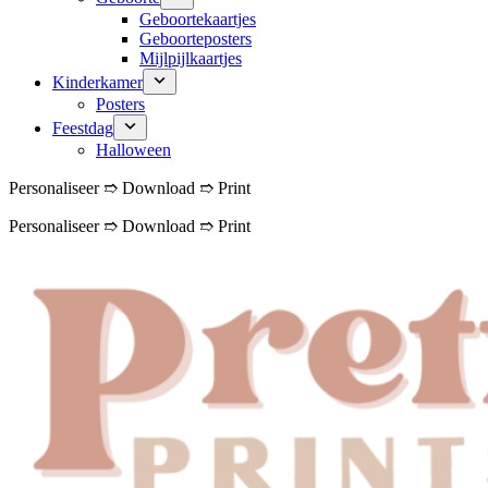
Geboortekaartjes
Geboorteposters
Mijlpijlkaartjes
Kinderkamer
Posters
Feestdag
Halloween
Personaliseer ➱ Download ➱ Print
Personaliseer ➱ Download ➱ Print