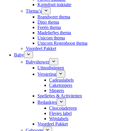
Knijpfruit traktatie
Thema’s
Brandweer thema
Dino thema
Feeën thema
Madeliefjes thema
Unicorn thema
Unicorn Regenboog thema
Voordeel Pakket
Baby
Babyshower
Uitnodigingen
Versiering
Cadeaulabels
Caketoppers
Slingers
Spelletjes & Activiteiten
Bedankjes
Chocoladereep
Flesjes label
Wijnlabels
Voordeel Pakket
Geboorte