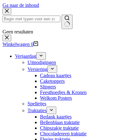
Ga naar de inhoud
Geen resultaten
Winkelwagen
0
Verjaardag
Uitnodigingen
Versiering
Cadeau kaartjes
Caketoppers
Slingers
Feesthoedjes & Kronen
Welkom Posters
Spelletjes
Traktaties
Bedank kaartjes
Bellenblaas traktatie
Chipszakje traktatie
Chocoladereep traktatie
Flesjes traktatie