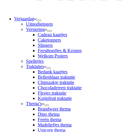
Verjaardag
Uitnodigingen
Versiering
Cadeau kaartjes
Caketoppers
Slingers
Feesthoedjes & Kronen
Welkom Posters
Spelletjes
Traktaties
Bedank kaartjes
Bellenblaas traktatie
Chipszakje traktatie
Chocoladereep traktatie
Flesjes traktatie
Knijpfruit traktatie
Thema’s
Brandweer thema
Dino thema
Feeën thema
Madeliefjes thema
Unicorn thema