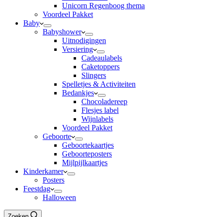
Unicorn Regenboog thema
Voordeel Pakket
Baby
Babyshower
Uitnodigingen
Versiering
Cadeaulabels
Caketoppers
Slingers
Spelletjes & Activiteiten
Bedankjes
Chocoladereep
Flesjes label
Wijnlabels
Voordeel Pakket
Geboorte
Geboortekaartjes
Geboorteposters
Mijlpijlkaartjes
Kinderkamer
Posters
Feestdag
Halloween
Zoeken