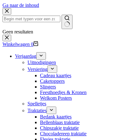
Ga naar de inhoud
Geen resultaten
Winkelwagen
0
Verjaardag
Uitnodigingen
Versiering
Cadeau kaartjes
Caketoppers
Slingers
Feesthoedjes & Kronen
Welkom Posters
Spelletjes
Traktaties
Bedank kaartjes
Bellenblaas traktatie
Chipszakje traktatie
Chocoladereep traktatie
Flesjes traktatie