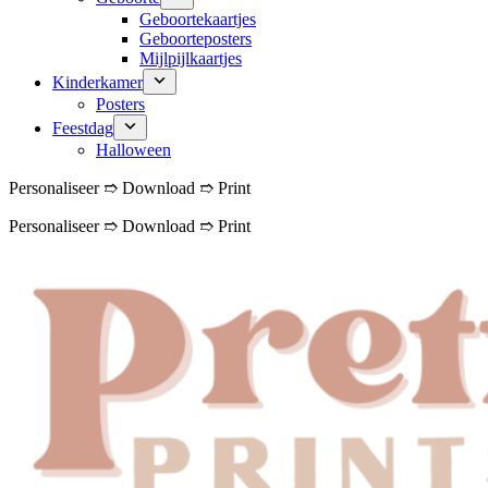
Geboortekaartjes
Geboorteposters
Mijlpijlkaartjes
Kinderkamer
Posters
Feestdag
Halloween
Personaliseer ➱ Download ➱ Print
Personaliseer ➱ Download ➱ Print