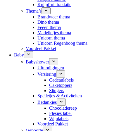
Knijpfruit traktatie
Thema’s
Brandweer thema
Dino thema
Feeën thema
Madeliefjes thema
Unicorn thema
Unicorn Regenboog thema
Voordeel Pakket
Baby
Babyshower
Uitnodigingen
Versiering
Cadeaulabels
Caketoppers
Slingers
Spelletjes & Activiteiten
Bedankjes
Chocoladereep
Flesjes label
Wijnlabels
Voordeel Pakket
Geboorte