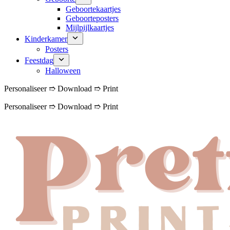
Geboortekaartjes
Geboorteposters
Mijlpijlkaartjes
Kinderkamer
Posters
Feestdag
Halloween
Personaliseer ➱ Download ➱ Print
Personaliseer ➱ Download ➱ Print