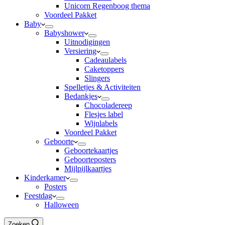
Unicorn Regenboog thema
Voordeel Pakket
Baby
Babyshower
Uitnodigingen
Versiering
Cadeaulabels
Caketoppers
Slingers
Spelletjes & Activiteiten
Bedankjes
Chocoladereep
Flesjes label
Wijnlabels
Voordeel Pakket
Geboorte
Geboortekaartjes
Geboorteposters
Mijlpijlkaartjes
Kinderkamer
Posters
Feestdag
Halloween
Zoeken