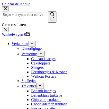
Ga naar de inhoud
Geen resultaten
Winkelwagen
0
Verjaardag
Uitnodigingen
Versiering
Cadeau kaartjes
Caketoppers
Slingers
Feesthoedjes & Kronen
Welkom Posters
Spelletjes
Traktaties
Bedank kaartjes
Bellenblaas traktatie
Chipszakje traktatie
Chocoladereep traktatie
Flesjes traktatie