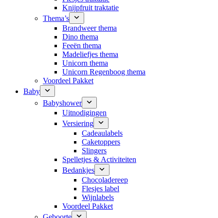
Knijpfruit traktatie
Thema’s
Brandweer thema
Dino thema
Feeën thema
Madeliefjes thema
Unicorn thema
Unicorn Regenboog thema
Voordeel Pakket
Baby
Babyshower
Uitnodigingen
Versiering
Cadeaulabels
Caketoppers
Slingers
Spelletjes & Activiteiten
Bedankjes
Chocoladereep
Flesjes label
Wijnlabels
Voordeel Pakket
Geboorte