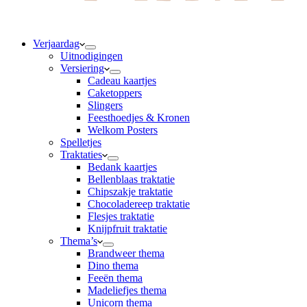
Verjaardag
Uitnodigingen
Versiering
Cadeau kaartjes
Caketoppers
Slingers
Feesthoedjes & Kronen
Welkom Posters
Spelletjes
Traktaties
Bedank kaartjes
Bellenblaas traktatie
Chipszakje traktatie
Chocoladereep traktatie
Flesjes traktatie
Knijpfruit traktatie
Thema’s
Brandweer thema
Dino thema
Feeën thema
Madeliefjes thema
Unicorn thema