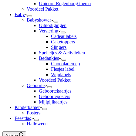
Unicorn Regenboog thema
Voordeel Pakket
Baby
Babyshower
Uitnodigingen
Versiering
Cadeaulabels
Caketoppers
Slingers
Spelletjes & Activiteiten
Bedankjes
Chocoladereep
Flesjes label
Wijnlabels
Voordeel Pakket
Geboorte
Geboortekaartjes
Geboorteposters
Mijlpijlkaartjes
Kinderkamer
Posters
Feestdag
Halloween
Zoeken