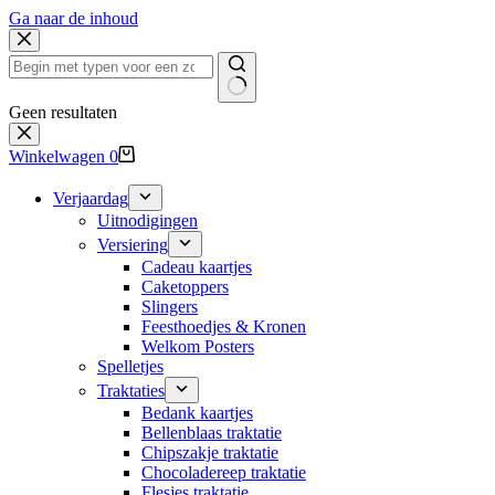
Ga naar de inhoud
Geen resultaten
Winkelwagen
0
Verjaardag
Uitnodigingen
Versiering
Cadeau kaartjes
Caketoppers
Slingers
Feesthoedjes & Kronen
Welkom Posters
Spelletjes
Traktaties
Bedank kaartjes
Bellenblaas traktatie
Chipszakje traktatie
Chocoladereep traktatie
Flesjes traktatie