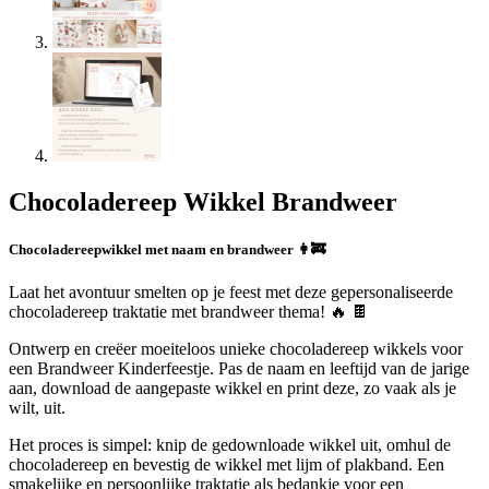
Chocoladereep Wikkel Brandweer
Chocoladereepwikkel met naam en brandweer 👩‍🚒
Laat het avontuur smelten op je feest met deze gepersonaliseerde
chocoladereep traktatie met brandweer thema! 🔥 🍫
Ontwerp en creëer moeiteloos unieke chocoladereep wikkels voor
een Brandweer Kinderfeestje. Pas de naam en leeftijd van de jarige
aan, download de aangepaste wikkel en print deze, zo vaak als je
wilt, uit.
Het proces is simpel: knip de gedownloade wikkel uit, omhul de
chocoladereep en bevestig de wikkel met lijm of plakband. Een
smakelijke en persoonlijke traktatie als bedankje voor een