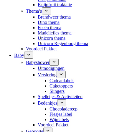
Knijpfruit traktatie
Thema’s
Brandweer thema
Dino thema
Feeën thema
Madeliefjes thema
Unicorn thema
Unicorn Regenboog thema
Voordeel Pakket
Baby
Babyshower
Uitnodigingen
Versiering
Cadeaulabels
Caketoppers
Slingers
Spelletjes & Activiteiten
Bedankjes
Chocoladereep
Flesjes label
Wijnlabels
Voordeel Pakket
Geboorte