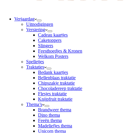
Verjaardag
Uitnodigingen
Versiering
Cadeau kaartjes
Caketoppers
Slingers
Feesthoedjes & Kronen
Welkom Posters
Spelletjes
Traktaties
Bedank kaartjes
Bellenblaas traktatie
Chipszakje traktatie
Chocoladereep traktatie
Flesjes traktatie
Knijpfruit traktatie
Thema’s
Brandweer thema
Dino thema
Feeën thema
Madeliefjes thema
Unicorn thema