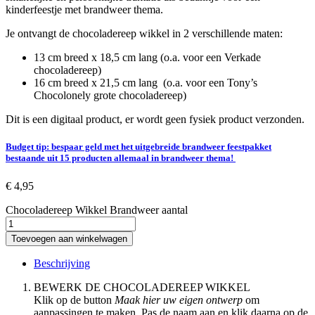
kinderfeestje met brandweer thema.
Je ontvangt de chocoladereep wikkel in 2 verschillende maten:
13 cm breed x 18,5 cm lang (o.a. voor een Verkade
chocoladereep)
16 cm breed x 21,5 cm lang
(o.a. voor een Tony’s
Chocolonely grote chocoladereep)
Dit is een digitaal product, er wordt geen fysiek product verzonden.
Budget tip: bespaar geld met het uitgebreide brandweer feestpakket
bestaande uit 15 producten allemaal in brandweer thema!
€
4,95
Chocoladereep Wikkel Brandweer aantal
Toevoegen aan winkelwagen
Beschrijving
BEWERK DE CHOCOLADEREEP WIKKEL
Klik op de button
Maak hier uw eigen ontwerp
om
aanpassingen te maken. Pas de naam aan en k
lik daarna op de