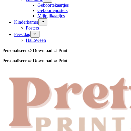
Geboortekaartjes
Geboorteposters
Mijlpijlkaartjes
Kinderkamer
Posters
Feestdag
Halloween
Personaliseer ➱ Download ➱ Print
Personaliseer ➱ Download ➱ Print