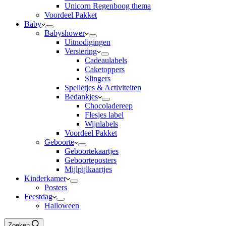
Unicorn Regenboog thema
Voordeel Pakket
Baby
Babyshower
Uitnodigingen
Versiering
Cadeaulabels
Caketoppers
Slingers
Spelletjes & Activiteiten
Bedankjes
Chocoladereep
Flesjes label
Wijnlabels
Voordeel Pakket
Geboorte
Geboortekaartjes
Geboorteposters
Mijlpijlkaartjes
Kinderkamer
Posters
Feestdag
Halloween
Zoeken