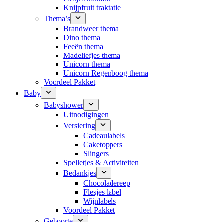
Knijpfruit traktatie
Thema’s
Brandweer thema
Dino thema
Feeën thema
Madeliefjes thema
Unicorn thema
Unicorn Regenboog thema
Voordeel Pakket
Baby
Babyshower
Uitnodigingen
Versiering
Cadeaulabels
Caketoppers
Slingers
Spelletjes & Activiteiten
Bedankjes
Chocoladereep
Flesjes label
Wijnlabels
Voordeel Pakket
Geboorte