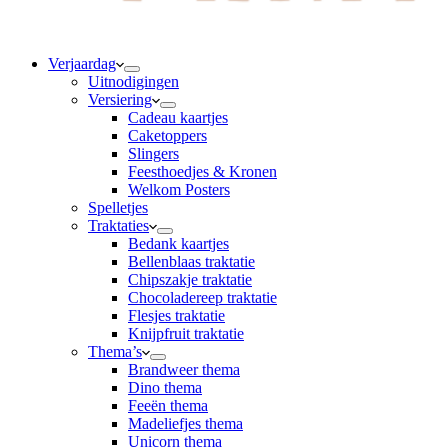
Verjaardag
Uitnodigingen
Versiering
Cadeau kaartjes
Caketoppers
Slingers
Feesthoedjes & Kronen
Welkom Posters
Spelletjes
Traktaties
Bedank kaartjes
Bellenblaas traktatie
Chipszakje traktatie
Chocoladereep traktatie
Flesjes traktatie
Knijpfruit traktatie
Thema’s
Brandweer thema
Dino thema
Feeën thema
Madeliefjes thema
Unicorn thema