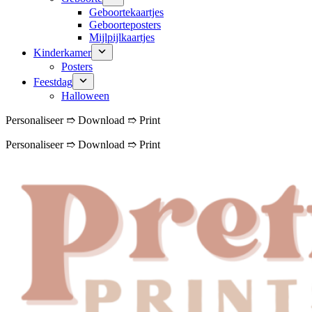
Geboortekaartjes
Geboorteposters
Mijlpijlkaartjes
Kinderkamer
Posters
Feestdag
Halloween
Personaliseer ➱ Download ➱ Print
Personaliseer ➱ Download ➱ Print