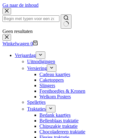
Ga naar de inhoud
Geen resultaten
Winkelwagen
0
Verjaardag
Uitnodigingen
Versiering
Cadeau kaartjes
Caketoppers
Slingers
Feesthoedjes & Kronen
Welkom Posters
Spelletjes
Traktaties
Bedank kaartjes
Bellenblaas traktatie
Chipszakje traktatie
Chocoladereep traktatie
Flesjes traktatie