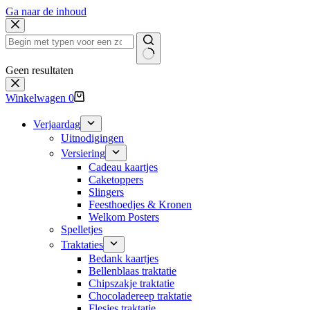
Ga naar de inhoud
Geen resultaten
Winkelwagen
0
Verjaardag
Uitnodigingen
Versiering
Cadeau kaartjes
Caketoppers
Slingers
Feesthoedjes & Kronen
Welkom Posters
Spelletjes
Traktaties
Bedank kaartjes
Bellenblaas traktatie
Chipszakje traktatie
Chocoladereep traktatie
Flesjes traktatie