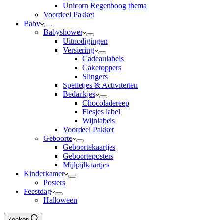
Unicorn Regenboog thema
Voordeel Pakket
Baby
Babyshower
Uitnodigingen
Versiering
Cadeaulabels
Caketoppers
Slingers
Spelletjes & Activiteiten
Bedankjes
Chocoladereep
Flesjes label
Wijnlabels
Voordeel Pakket
Geboorte
Geboortekaartjes
Geboorteposters
Mijlpijlkaartjes
Kinderkamer
Posters
Feestdag
Halloween
Zoeken