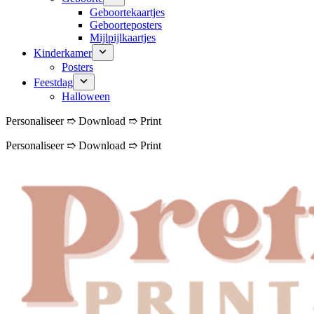
Geboortekaartjes
Geboorteposters
Mijlpijlkaartjes
Kinderkamer
Posters
Feestdag
Halloween
Personaliseer ➱ Download ➱ Print
Personaliseer ➱ Download ➱ Print