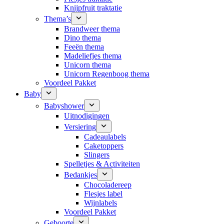
Knijpfruit traktatie
Thema’s
Brandweer thema
Dino thema
Feeën thema
Madeliefjes thema
Unicorn thema
Unicorn Regenboog thema
Voordeel Pakket
Baby
Babyshower
Uitnodigingen
Versiering
Cadeaulabels
Caketoppers
Slingers
Spelletjes & Activiteiten
Bedankjes
Chocoladereep
Flesjes label
Wijnlabels
Voordeel Pakket
Geboorte