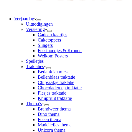
Verjaardag
Uitnodigingen
Versiering
Cadeau kaartjes
Caketoppers
Slingers
Feesthoedjes & Kronen
Welkom Posters
Spelletjes
Traktaties
Bedank kaartjes
Bellenblaas traktatie
Chipszakje traktatie
Chocoladereep traktatie
Flesjes traktatie
Knijpfruit traktatie
Thema’s
Brandweer thema
Dino thema
Feeën thema
Madeliefjes thema
Unicorn thema